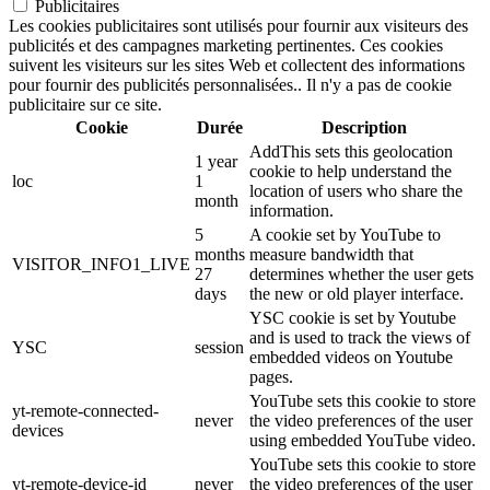
Publicitaires
Les cookies publicitaires sont utilisés pour fournir aux visiteurs des
publicités et des campagnes marketing pertinentes. Ces cookies
suivent les visiteurs sur les sites Web et collectent des informations
pour fournir des publicités personnalisées.. Il n'y a pas de cookie
publicitaire sur ce site.
Cookie
Durée
Description
AddThis sets this geolocation
1 year
cookie to help understand the
loc
1
location of users who share the
month
information.
5
A cookie set by YouTube to
months
measure bandwidth that
VISITOR_INFO1_LIVE
27
determines whether the user gets
days
the new or old player interface.
YSC cookie is set by Youtube
and is used to track the views of
YSC
session
embedded videos on Youtube
pages.
YouTube sets this cookie to store
yt-remote-connected-
never
the video preferences of the user
devices
using embedded YouTube video.
YouTube sets this cookie to store
yt-remote-device-id
never
the video preferences of the user