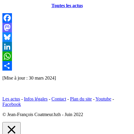
Toutes les actus
Facebook
Mastodon
Bluesky
LinkedIn
WhatsApp
Partager
[Mise à jour : 30 mars 2024]
Les actus
-
Infos légales
-
Contact
-
Plan du site
-
Youtube
-
Facebook
© Jean-François Coatmeur.bzh - Juin 2022