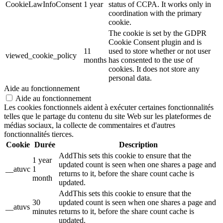
CookieLawInfoConsent
1 year
status of CCPA. It works only in
coordination with the primary
cookie.
The cookie is set by the GDPR
Cookie Consent plugin and is
11
used to store whether or not user
viewed_cookie_policy
months
has consented to the use of
cookies. It does not store any
personal data.
Aide au fonctionnement
Aide au fonctionnement
Les cookies fonctionnels aident à exécuter certaines fonctionnalités
telles que le partage du contenu du site Web sur les plateformes de
médias sociaux, la collecte de commentaires et d'autres
fonctionnalités tierces.
Cookie
Durée
Description
AddThis sets this cookie to ensure that the
1 year
updated count is seen when one shares a page and
__atuvc
1
returns to it, before the share count cache is
month
updated.
AddThis sets this cookie to ensure that the
30
updated count is seen when one shares a page and
__atuvs
minutes
returns to it, before the share count cache is
updated.