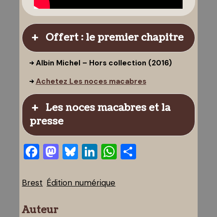
Offert : le premier chapitre
Albin Michel – Hors collection (2016)
Achetez Les noces macabres
Les noces macabres et la
presse
Facebook
Mastodon
Bluesky
LinkedIn
WhatsApp
Partager
Brest
Édition numérique
Auteur